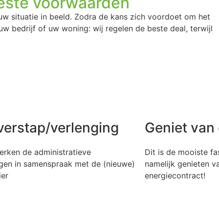
ste voorwaarden
uw situatie in beeld. Zodra de kans zich voordoet om het
uw bedrijf of uw woning: wij regelen de beste deal, terwijl
rstap/verlenging
Geniet van d
en de administratieve
Dit is de mooiste fase v
 in samenspraak met de (nieuwe)
namelijk genieten van 
energiecontract!